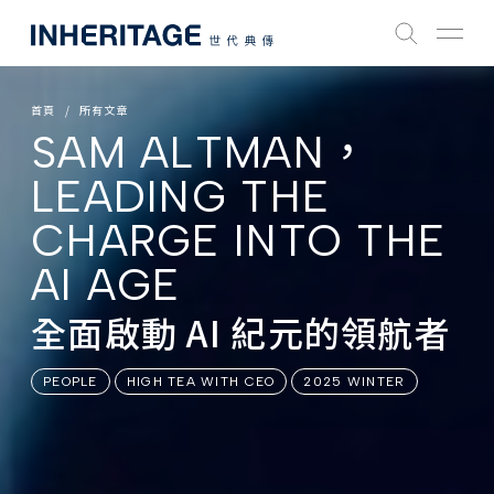
首頁
所有文章
SAM ALTMAN，
LEADING THE
CHARGE INTO THE
AI AGE
全面啟動 AI 紀元的領航者
PEOPLE
HIGH TEA WITH CEO
2025 WINTER