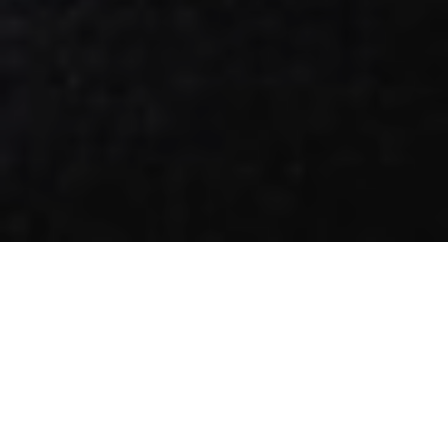
2020 年對各行各業來說都是風雨
飄搖的一年，但繼承義大利海軍精
良血統的沛納海（Panerai）錶如其
名，即便在狂風暴雨顛沛中依舊破
浪前行，在 2018 年起接任 CEO 的