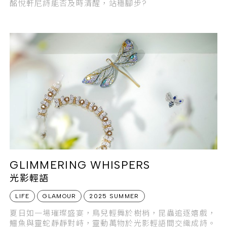
酩悅軒尼詩能否及時清醒，站穩腳步?
GLIMMERING WHISPERS
光影輕語
LIFE
GLAMOUR
2025 SUMMER
夏日如一場璀璨盛宴，鳥兒輕舞於樹梢，昆蟲追逐嬉戲，
鱷魚與靈蛇靜靜對峙，靈動萬物於光影輕語間交織成詩。