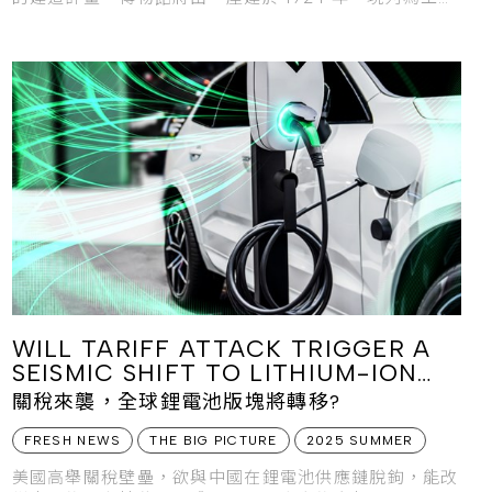
遺產保護建築的百年造紙廠改建而成。
WILL TARIFF ATTACK TRIGGER A
SEISMIC SHIFT TO LITHIUM-ION
BATTERY’S SUPPLY PUZZLE?
關稅來襲，全球鋰電池版塊將轉移?
FRESH NEWS
THE BIG PICTURE
2025 SUMMER
美國高舉關稅壁壘，欲與中國在鋰電池供應鏈脫鉤，能改