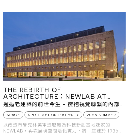
THE REBIRTH OF
ARCHITECTURE：NEWLAB AT
MICHIGAN CENTRAL
邂逅老建築的前世今生 - 擁抱視覺聯繫的內部空
間
SPACE
SPOTLIGHT ON PROPERTY
2025 SUMMER
以改造布魯克林美軍造船廠為科技新創基地起家的
NEWLAB，再次展現空間活化實力，將一座建於 1936