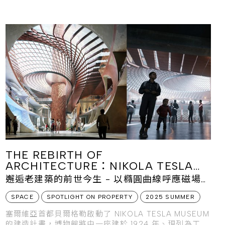
年、位於底特律的美國
THE REBIRTH OF
ARCHITECTURE：NIKOLA TESLA
MUSEUM
邂逅老建築的前世今生 - 以橢圓曲線呼應磁場能
量
SPACE
SPOTLIGHT ON PROPERTY
2025 SUMMER
塞爾維亞首都貝爾格勒啟動了 NIKOLA TESLA MUSEUM
的建造計畫，博物館將由一座建於 1924 年、現列為工業