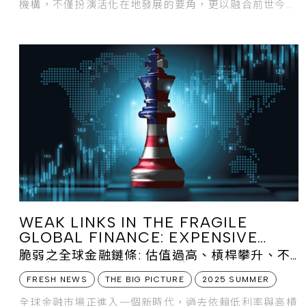
機構，不僅扮演活化在地發展的要角，更以融合前世今生
的新面貌，持續述說每座城市的新舊故事。
WEAK LINKS IN THE FRAGILE
GLOBAL FINANCE: EXPENSIVE
VALUATIONS, MOUNTING
脆弱之全球金融鏈條: 估值過高、槓桿攀升、不
LEVERAGE, ELEVATED
確定性騰空、缺乏透明度及能見度
UNCERTAINTY, LACK OF
FRESH NEWS
THE BIG PICTURE
2025 SUMMER
TRANSPARENCY & VISIBILITY
全球金融市場正進入一個新時代，過去依賴低利率與高槓