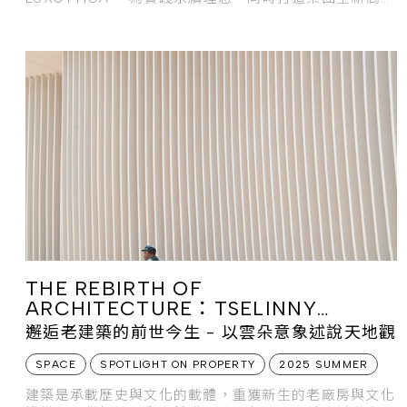
技創新基地與辦公、展覽空間，特別委託建築
THE REBIRTH OF
ARCHITECTURE：TSELINNY
CENTER OF CONTEMPORARY
邂逅老建築的前世今生 - 以雲朵意象述說天地觀
CULTURE
SPACE
SPOTLIGHT ON PROPERTY
2025 SUMMER
建築是承載歷史與文化的載體，重獲新生的老廠房與文化