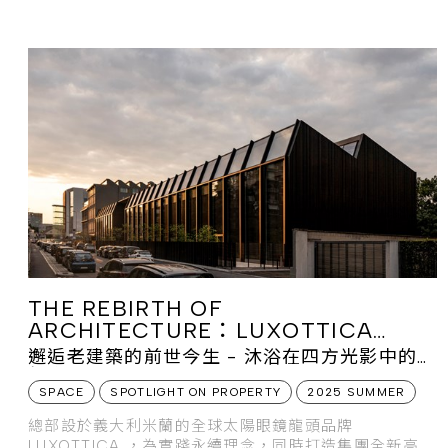
的深度回
THE REBIRTH OF
ARCHITECTURE：LUXOTTICA
DIGITAL FACTORY
邂逅老建築的前世今生 - 沐浴在四方光影中的創
新空間
SPACE
SPOTLIGHT ON PROPERTY
2025 SUMMER
總部設於義大利米蘭的全球太陽眼鏡龍頭品牌
LUXOTTICA ，為實踐永續理念，同時打造集團全新高科