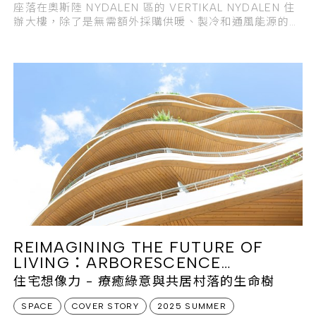
座落在奧斯陸 NYDALEN 區的 VERTIKAL NYDALEN 住
辦大樓，除了是無需額外採購供暖、製冷和通風能源的
「三零」低耗能大樓，並且是挪威首座可透過自然機制調
節室內氣候的低耗能建築。
REIMAGINING THE FUTURE OF
LIVING：ARBORESCENCE
APARTMENTS
住宅想像力 - 療癒綠意與共居村落的生命樹
SPACE
COVER STORY
2025 SUMMER