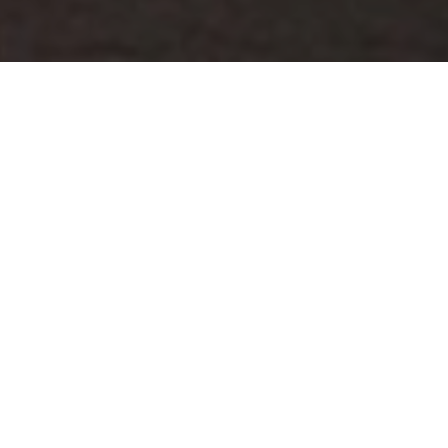
總部設於義大利米蘭的全球太陽眼
鏡龍頭品牌 Luxottica ，為實踐永
續理念，同時打造集團全新高科技
創新基地與辦公、展覽空間，特別
委託建築事務所 Park Associati ，
將一座原屬通用電氣（ General
Electric ）的廢棄廠房，改建為全
新總部 — Luxottica Digital
Factory。